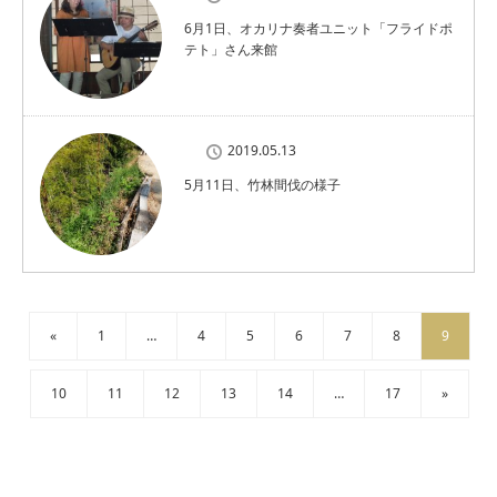
6月1日、オカリナ奏者ユニット「フライドポ
テト」さん来館
2019.05.13
5月11日、竹林間伐の様子
«
1
…
4
5
6
7
8
9
10
11
12
13
14
…
17
»